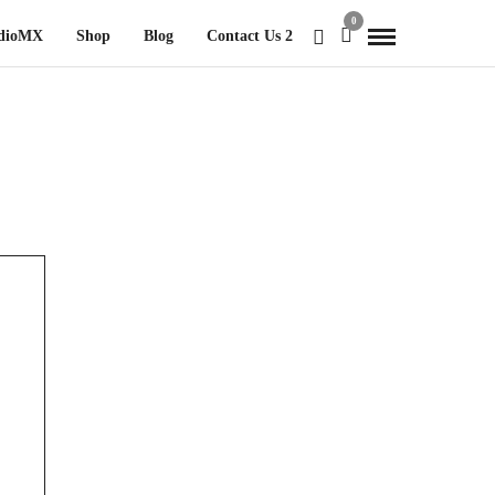
0
udioMX
Shop
Blog
Contact Us 2