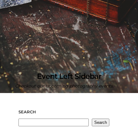
Event Left Sidebar
Checkout our upcoming photography events.
SEARCH
Search