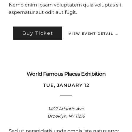
Nemo enim ipsam voluptatem quia voluptas sit
aspernatur aut odit aut fugit.
Buy Ticket
VIEW EVENT DETAIL →
World Famous Places Exhibition
TUE, JANUARY 12
1402 Atlantic Ave
Brooklyn, NY 11216
Sed ut perspiciatis unde omnis iste natus error